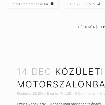
info@stadlerlepcso.hu
+36 72 557 505
LÉPCSŐK
LÉ
14 DEC
KÖZÜLETI
MOTORSZALONB
Posted at 23:42h
in
Blog
by
Pinto23
0 Comments
0
L
Ezek a képek egy – Mohács ipari parkjában található – 