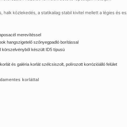
halk közlekedés, a statikailag stabil kivitel mellett a légies és 
laposacél merevítéssel
lapok hangszigetelő szőnyegpadló borítással
l körszelvényből készült ID5 típusú
rlát és galéria korlát szélcsiszolt, polírozott korrózióálló felület
damentes korláttal