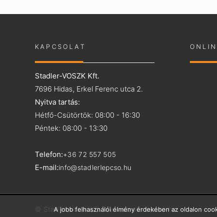
KAPCSOLAT
ONLI
Stadler-VOSZK Kft.
7696 Hidas, Erkel Ferenc utca 2.
Nyitva tartás:
Hétfő-Csütörtök: 08:00 - 16:30
Péntek: 08:00 - 13:30
Telefon:
+36 72 557 505
E-mail:
info@stadlerlepcso.hu
© Stadler-Voszk Kft.
www.stadlerlepcso.hu
A jobb felhasználói élmény érdekében az oldalon cook