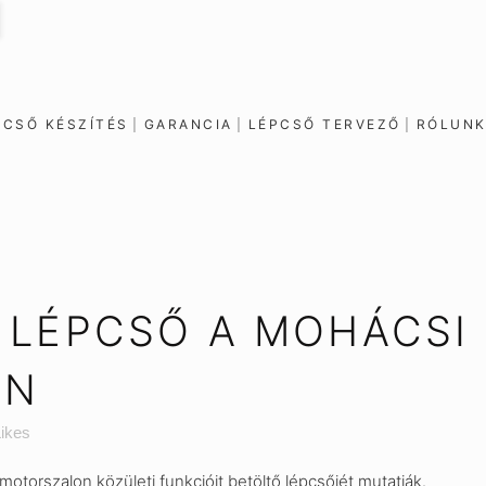
PCSŐ KÉSZÍTÉS
GARANCIA
LÉPCSŐ TERVEZŐ
RÓLUN
 LÉPCSŐ A MOHÁCSI
AN
ikes
motorszalon közületi funkcióit betöltő lépcsőjét mutatják.