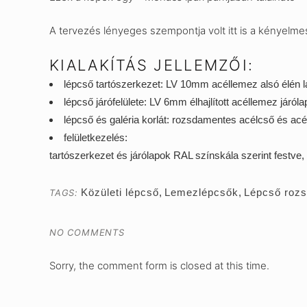
A tervezés lényeges szempontja volt itt is a kényelmes, 
KIALAKÍTÁS JELLEMZŐI:
lépcső tartószerkezet: LV 10mm acéllemez alsó élén 
lépcső járófelülete: LV 6mm élhajlított acéllemez járó
lépcső és galéria korlát: rozsdamentes acélcső és acé
felületkezelés:
tartószerkezet és járólapok RAL színskála szerint festve, ko
Közületi lépcső
,
Lemezlépcsők
,
Lépcső rozs
TAGS:
NO COMMENTS
Sorry, the comment form is closed at this time.