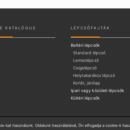
NE KATALÓGUS
LÉPCSŐFAJTÁK
Beltéri lépcsők
Standard lépcső
Lemezlépcső
Csigalépcső
Helytakarékos lépcső
Korlát, járólap
Ipari vagy közületi lépcsők
Kültéri lépcsők
ie-kat használunk. Oldalunk használatával, Ön elfogadja a cookie-k hasz