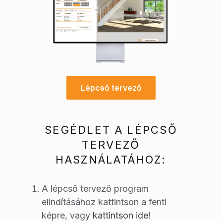
Lépcső tervező
Lépcső tervező
SEGÉDLET A LÉPCSŐ
TERVEZŐ
HASZNÁLATÁHOZ:
A lépcső tervező program
elindításához kattintson a fenti
képre, vagy
kattintson ide
!