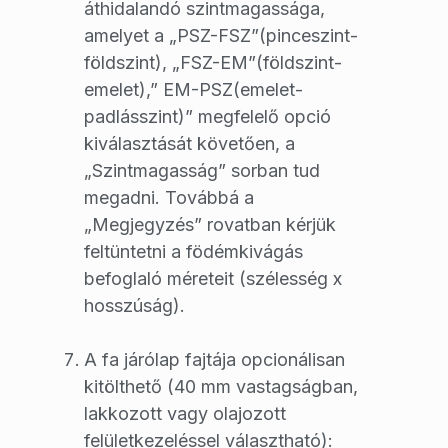
áthidalandó szintmagassága,
amelyet a „PSZ-FSZ”(pinceszint-
földszint), „FSZ-EM”(földszint-
emelet),” EM-PSZ(emelet-
padlásszint)” megfelelő opció
kiválasztását követően, a
„Szintmagasság” sorban tud
megadni. Továbbá a
„Megjegyzés” rovatban kérjük
feltüntetni a födémkivágás
befoglaló méreteit (szélesség x
hosszúság).
A fa járólap fajtája opcionálisan
kitölthető (40 mm vastagságban,
lakkozott vagy olajozott
felületkezeléssel választható):