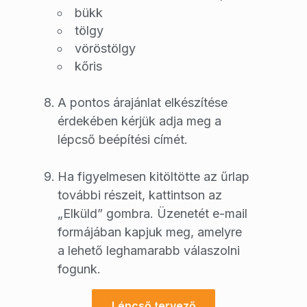
bükk
tölgy
vöröstölgy
kőris
A pontos árajánlat elkészítése
érdekében kérjük adja meg a
lépcső beépítési címét.
Ha figyelmesen kitöltötte az űrlap
további részeit, kattintson az
„Elküld” gombra. Üzenetét e-mail
formájában kapjuk meg, amelyre
a lehető leghamarabb válaszolni
fogunk.
Lépcső tervező
Lépcső tervező