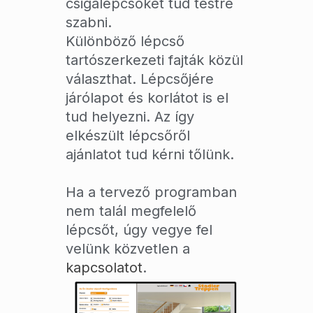
csigalépcsőket tud testre
szabni.
Különböző lépcső
tartószerkezeti fajták közül
választhat. Lépcsőjére
járólapot és korlátot is el
tud helyezni. Az így
elkészült lépcsőről
ajánlatot tud kérni tőlünk.
Ha a tervező programban
nem talál megfelelő
lépcsőt, úgy vegye fel
velünk közvetlen a
kapcsolatot
.