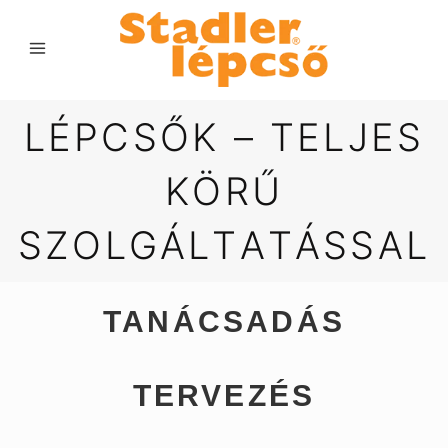
L
É
P
C
S
Ő
K
–
T
E
L
J
E
S
K
Ö
R
Ű
S
Z
O
L
G
Á
L
T
A
T
Á
S
S
A
L
TANÁCSADÁS
TERVEZÉS