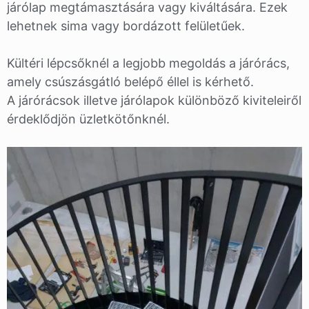
járólap megtámasztására vagy kiváltására. Ezek
lehetnek sima vagy bordázott felületűek.
Kültéri lépcsőknél a legjobb megoldás a járórács,
amely csúszásgátló belépő éllel is kérhető.
A járórácsok illetve járólapok különböző kiviteleiről
érdeklődjön üzletkötőnknél.