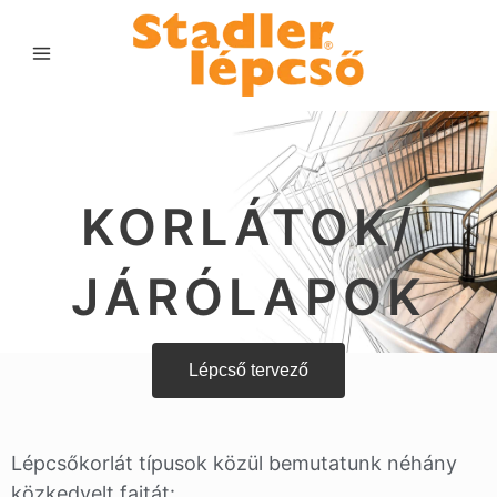
KORLÁTOK/
JÁRÓLAPOK
Lépcső tervező
Lépcsőkorlát típusok közül bemutatunk néhány
közkedvelt fajtát: