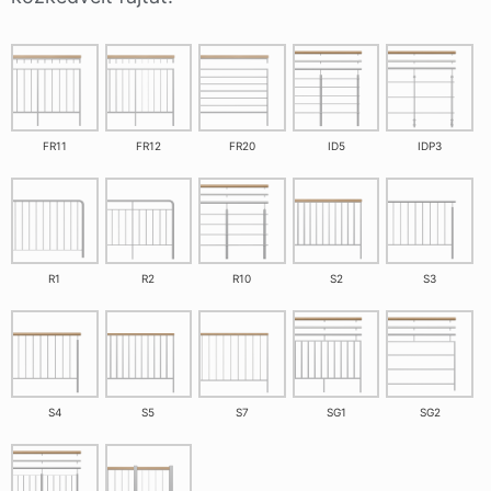
FR11
FR12
FR20
ID5
IDP3
R1
R2
R10
S2
S3
S4
S5
S7
SG1
SG2