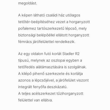
megoldást.
A képen látható családi ház utólagos
tetőtér-beépítéséhez vezet a horganyzott
pofalemez tartószerkezetű lépcső, mely
biztonsági belépőéllel ellátott horganyzott
fémrács járófelülettel rendelkezik.
Az egy oldalon futó korlát Stadler R2
típusú, melynek az oszlopai egyben a
tetőfedés alátámasztására is szolgálnak.
A kilépő pihenő szerkezete és korlátja
azonos a lépcsőjével, a járófelület viszont
integrált fenyőfa deszkázatú.
A teljes acélszerkezet tűzihorganyzott
felülettel van ellátva.