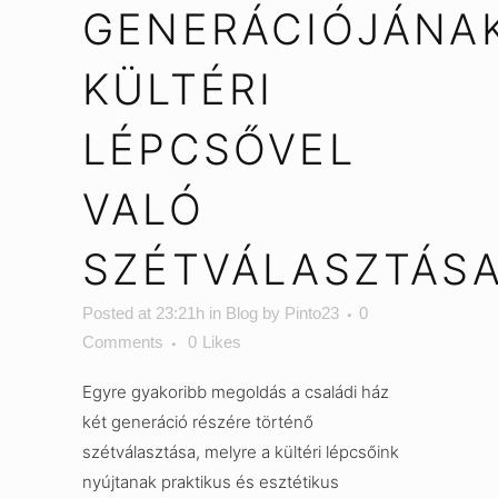
GENERÁCIÓJÁNA
KÜLTÉRI
LÉPCSŐVEL
VALÓ
SZÉTVÁLASZTÁS
Posted at 23:21h
in
Blog
by
Pinto23
0
Comments
0
Likes
Egyre gyakoribb megoldás a családi ház
két generáció részére történő
szétválasztása, melyre a kültéri lépcsőink
nyújtanak praktikus és esztétikus