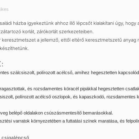
ikes
aládi házba igyekeztünk ahhoz illő lépcsőt kialakítani úgy, hogy a
zátartozó korlát, zárókorlát szerkezeteiben.
keresztmetszet a jellemző, ettől eltérő keresztmetszetű anyag ne
készíthetünk.
:
tes szálcsiszolt, polírozott acélcső, amihez hegesztetten kapcsol
oz ragasztottak, és rozsdamentes köracél pipákkal hegesztetten csat
csiszolt, polírozott acélcső oszlopok, és kapaszkodó, rozsdamentes
i üveg belépő oldalakon csúszásmentesítő bemarásokkal.
sztési varratok környezetében a futtatási színek maratása, és felpolí
csigalépcső