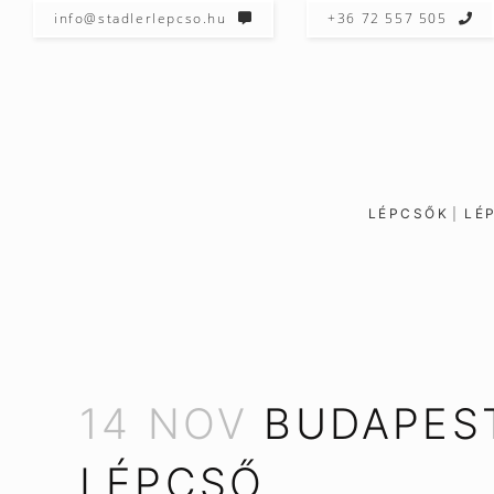
info@stadlerlepcso.hu
+36 72 557 505
LÉPCSŐK
LÉ
14 NOV
BUDAPEST
LÉPCSŐ