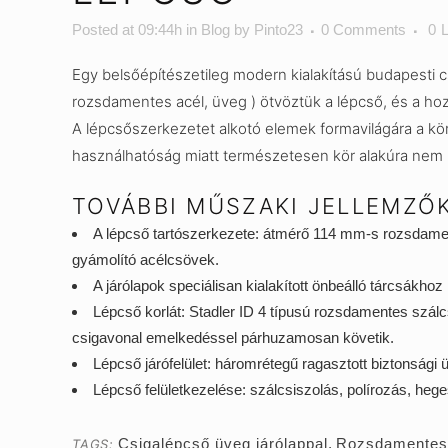
Posted at 09:44h
in
Blog
by
Pinto23
0 Comments
0
L
Egy belsőépítészetileg modern kialakítású budapesti cs
rozsdamentes acél, üveg ) ötvöztük a lépcső, és a hoz
A lépcsőszerkezetet alkotó elemek formavilágára a kör 
használhatóság miatt természetesen kör alakúra nem 
TOVÁBBI MŰSZAKI JELLEMZŐK
A lépcső tartószerkezete: átmérő 114 mm-s rozsdamen
gyámolító acélcsövek.
A járólapok speciálisan kialakított önbeálló tárcsákh
Lépcső korlát: Stadler ID 4 típusú rozsdamentes szál
csigavonal emelkedéssel párhuzamosan követik.
Lépcső járófelület: háromrétegű ragasztott biztonság
Lépcső felületkezelése: szálcsiszolás, polírozás, hege
Csigalépcső üveg járólappal
,
Rozsdamentes 
TAGS: