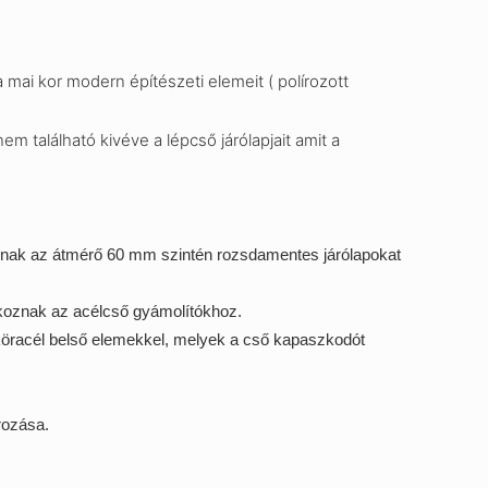
 mai kor modern építészeti elemeit ( polírozott
m található kivéve a lépcső járólapjait amit a
ódnak az átmérő 60 mm szintén rozsdamentes járólapokat
lakoznak az acélcső gyámolítókhoz.
 köracél belső elemekkel, melyek a cső kapaszkodót
rozása.