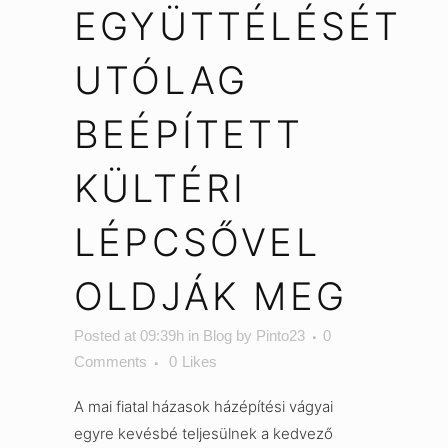
EGYÜTTÉLÉSÉT
UTÓLAG
BEÉPÍTETT
KÜLTÉRI
LÉPCSŐVEL
OLDJÁK MEG
Posted at 09:39h
in
Blog
by
Pinto23
0
Comments
0
Likes
A mai fiatal házasok házépítési vágyai
egyre kevésbé teljesülnek a kedvező