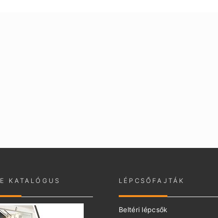
NE KATALÓGUS
LÉPCSŐFAJTÁK
Beltéri lépcsők