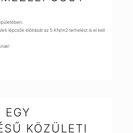
épületében.
i lépcsők előírását az 5 KN/m2 terhelést is el kell
snak!
K EGY
ÉSŰ KÖZÜLETI