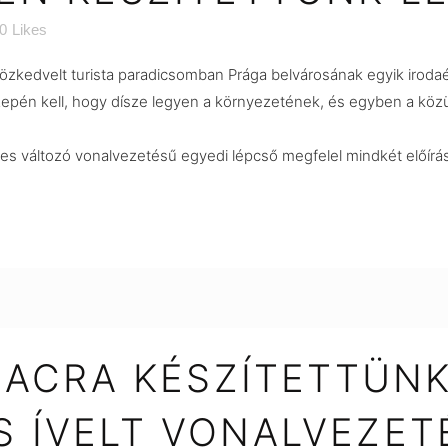
0
Likes
özkedvelt turista paradicsomban Prága belvárosának egyik iroda
én kell, hogy dísze legyen a környezetének, és egyben a közület
es változó vonalvezetésű egyedi lépcső megfelel mindkét előírá
IACRA KÉSZÍTETTÜN
 ÍVELT VONALVEZET