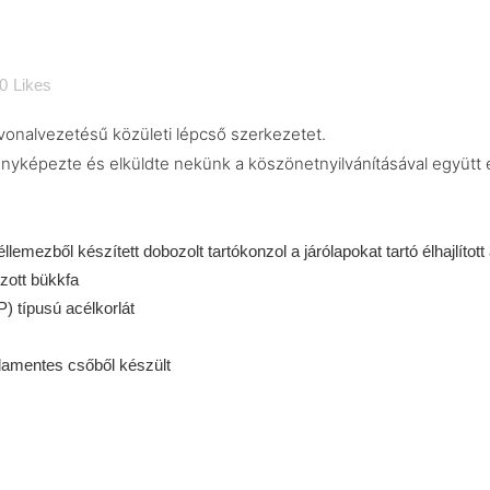
0
Likes
 vonalvezetésű közületi lépcső szerkezetet.
yképezte és elküldte nekünk a köszönetnyilvánításával együtt ez
lemezből készített dobozolt tartókonzol a járólapokat tartó élhajlítot
ozott bükkfa
P) típusú acélkorlát
sdamentes csőből készült