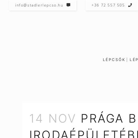
info@stadlerlepcso.hu
+36 72 557 505
LÉPCSŐK
LÉ
14 NOV
PRÁGA B
IRODAÉPÜLETÉB