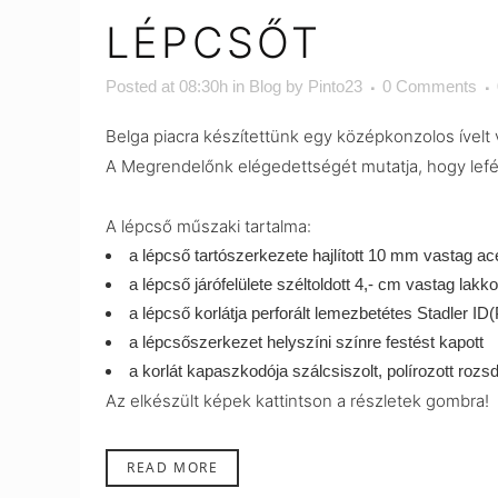
LÉPCSŐT
Posted at 08:30h
in
Blog
by
Pinto23
0 Comments
Belga piacra készítettünk egy középkonzolos ívelt
A Megrendelőnk elégedettségét mutatja, hogy lefén
A lépcső műszaki tartalma:
a lépcső tartószerkezete hajlított 10 mm vastag acél
a lépcső járófelülete széltoldott 4,- cm vastag lakk
a lépcső korlátja perforált lemezbetétes Stadler ID(
a lépcsőszerkezet helyszíni színre festést kapott
a korlát kapaszkodója szálcsiszolt, polírozott roz
Az elkészült képek kattintson a részletek gombra!
READ MORE