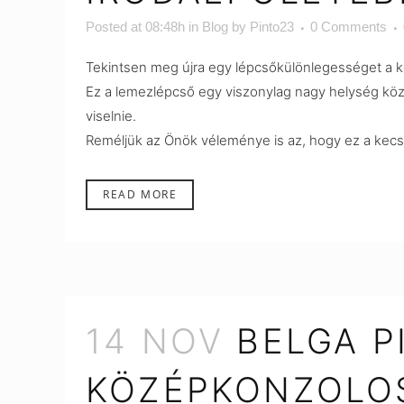
Posted at 08:48h
in
Blog
by
Pinto23
0 Comments
Tekintsen meg újra egy lépcsőkülönlegességet a k
Ez a lemezlépcső egy viszonylag nagy helység közep
viselnie.
Reméljük az Önök véleménye is az, hogy ez a kecs
READ MORE
14 NOV
BELGA P
KÖZÉPKONZOLOS