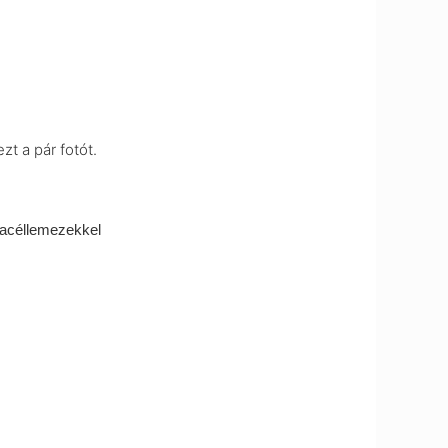
t a pár fotót.
t acéllemezekkel