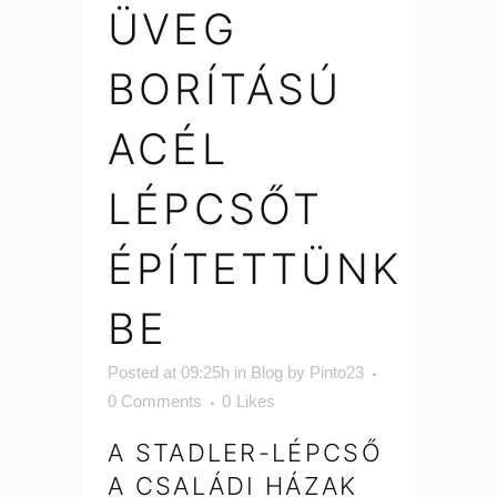
ÜVEG
BORÍTÁSÚ
ACÉL
LÉPCSŐT
ÉPÍTETTÜNK
BE
Posted at 09:25h
in
Blog
by
Pinto23
0 Comments
0
Likes
A STADLER-LÉPCSŐ
A CSALÁDI HÁZAK