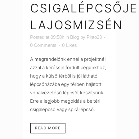
CSIGALÉPCSŐJE
LAJOSMIZSÉN
Posted at 09:58h
in
Blog
by
Pinto23
0 Comments
0
Likes
A megrendelőnk ennél a projektnél
azzal a kéréssel fordult cégünkhöz,
hogy a külső térből is jól látható
lépcsőházába egy térben hajlított
vonalvezetésű lépcsőt készítsünk.
Erre a legjobb megoldás a beltéri
csigalépcső vagy spirállépcső.
READ MORE