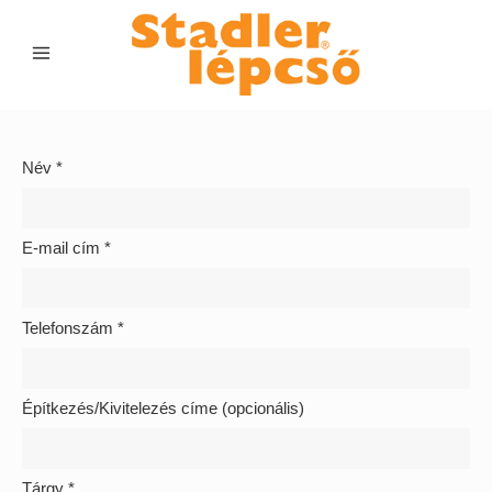
Név *
E-mail cím *
Telefonszám *
Építkezés/Kivitelezés címe (opcionális)
Tárgy *